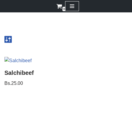
0
Saltar
al
contenido
Salchibeef
Bs.
25.00